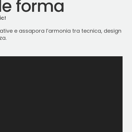
de forma
ic!
trative e assapora l’armonia tra tecnica, design
za.