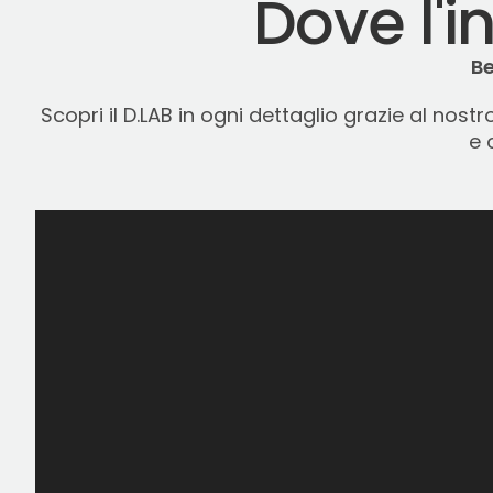
Dove l'
Be
Scopri il D.LAB in ogni dettaglio grazie al nos
e 