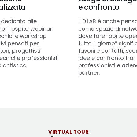
alizzata
e confronto
 dedicata alle
Il D.LAB è anche pens
ioni ospita webinar,
come spazio di netwo
ecnici e workshop
dove fare “porte ape
tivi pensati per
tutto il giorno” signifi
tori, progettisti
favorire contatti, sca
cnici e professionisti
idee e confronto tra
piantistica.
professionisti e azie
partner.
VIRTUAL TOUR