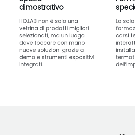
dimostrativo
speci
il D.LAB non è solo una
La sala
vetrina di prodotti migliori
formaz
selezionati, ma un luogo
corsi t
dove toccare con mano
interat
nuove soluzioni grazie a
installa
demo e strumenti espositivi
termote
integrati.
dell’im