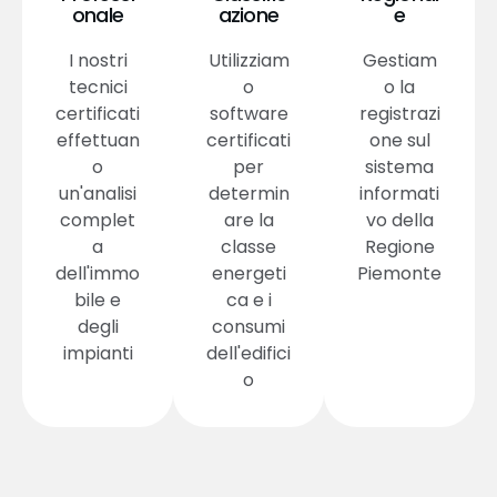
onale
azione
e
I nostri
Utilizziam
Gestiam
tecnici
o
o la
certificati
software
registrazi
effettuan
certificati
one sul
o
per
sistema
un'analisi
determin
informati
complet
are la
vo della
a
classe
Regione
dell'immo
energeti
Piemonte
bile e
ca e i
degli
consumi
impianti
dell'edifici
o