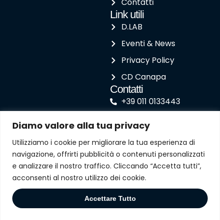
Contatti
Link utili
D.LAB
Eventi & News
Privacy Policy
CD Canapa
Contatti
+39 011 0133443
agenzia@depaolipaolo.it
Diamo valore alla tua privacy
Corso Susa 242 - 10098
Utilizziamo i cookie per migliorare la tua esperienza di
Rivoli (TO)
navigazione, offrirti pubblicità o contenuti personalizzati
e analizzare il nostro traffico. Cliccando “Accetta tutti”,
acconsenti al nostro utilizzo dei cookie.
Prenota la tua
Accettare Tutto
formazione
© 2025 Depaoli Sas. Designed by
meravigliä.