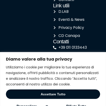
Link utili
D.LAB
Eventi & News
Privacy Policy
CD Canapa
Contatti
+39 011 0133443
agenzia@depaolipaolo.it
Diamo valore alla tua privacy
Corso Susa 242 - 10098
Utilizziamo i cookie per migliorare la tua esperienza di
Rivoli (TO)
navigazione, offrirti pubblicità o contenuti personalizzati
e analizzare il nostro traffico. Cliccando “Accetta tutti”,
acconsenti al nostro utilizzo dei cookie.
Prenota la tua
Accettare Tutto
formazione
© 2025 Depaoli Sas. Designed by
meravigliä.
Personalizza
Rifiuta Tutto